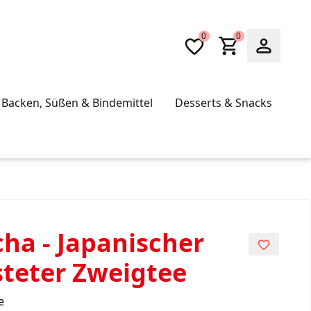
0
0
Backen, Süßen & Bindemittel
Desserts & Snacks
ha - Japanischer
steter Zweigtee
e