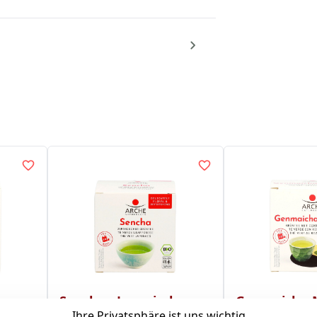
Sencha - Japanischer
Genmaicha-M
Ihre Privatsphäre ist uns wichtig