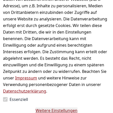
Adresse), um z.B. Inhalte zu personalisieren, Medien
von Drittanbietern einzubinden oder Zugriffe auf
unsere Website zu analysieren. Die Datenverarbeitung
erfolgt erst durch gesetzte Cookies. Wir teilen diese
Daten mit Dritten, die wir in den Einstellungen
benennen. Die Datenverarbeitung kann mit
Einwilligung oder aufgrund eines berechtigten
Interesses erfolgen. Die Zustimmung kann erteilt oder
Kukicha - Japanischer
Bancha -
abgelehnt werden. Es besteht das Recht, nicht
gerösteter Zweigtee
Hojicha,Grüntee
einzuwilligen und die Einwilligung zu einem späteren
Teebeutel
Teebeutel
Zeitpunkt zu ändern oder zu widerrufen. Beachten Sie
unser
Impressum
und weitere Hinweise zur
2,39 €
*
2,39 €
*
Verwendung personenbezogener Daten in unserer
Datenschutzerklärung
.
Auf Lager
Auf Lager
Essenziell
Weitere Einstellungen
Hinzufügen
Hinzufügen