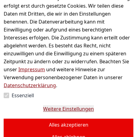
erfolgt erst durch gesetzte Cookies. Wir teilen diese
Daten mit Dritten, die wir in den Einstellungen
benennen. Die Datenverarbeitung kann mit
Einwilligung oder aufgrund eines berechtigten
Interesses erfolgen. Die Zustimmung kann erteilt oder
abgelehnt werden. Es besteht das Recht, nicht
einzuwilligen und die Einwilligung zu einem späteren
Zeitpunkt zu ändern oder zu widerrufen. Beachten Sie
Bambusmatte
Dosierlöffel für M
unser
Impressum
und weitere Hinweise zur
Verwendung personenbezogener Daten in unserer
3,49 €
*
3,99 €
*
Datenschutzerklärung
.
Auf Lager
Auf Lager
Essenziell
Weitere Einstellungen
Hinzufügen
Hinzufügen
Alles akzeptieren
*
inkl. ges. MwSt
zzgl.
Versandkosten