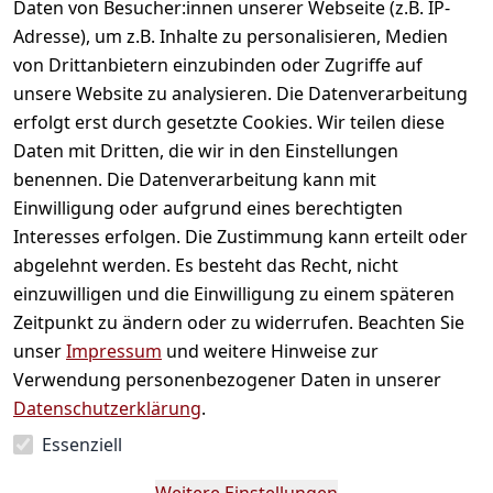
Daten von Besucher:innen unserer Webseite (z.B. IP-
Adresse), um z.B. Inhalte zu personalisieren, Medien
von Drittanbietern einzubinden oder Zugriffe auf
unsere Website zu analysieren. Die Datenverarbeitung
erfolgt erst durch gesetzte Cookies. Wir teilen diese
Daten mit Dritten, die wir in den Einstellungen
benennen. Die Datenverarbeitung kann mit
Einwilligung oder aufgrund eines berechtigten
Interesses erfolgen. Die Zustimmung kann erteilt oder
Kukicha - Japanischer
Bancha -
abgelehnt werden. Es besteht das Recht, nicht
gerösteter Zweigtee
Hojicha,Grüntee
einzuwilligen und die Einwilligung zu einem späteren
Teebeutel
Teebeutel
Zeitpunkt zu ändern oder zu widerrufen. Beachten Sie
unser
Impressum
und weitere Hinweise zur
2,39 €
*
2,39 €
*
Verwendung personenbezogener Daten in unserer
Datenschutzerklärung
.
Auf Lager
Auf Lager
Essenziell