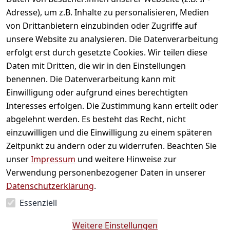
Adresse), um z.B. Inhalte zu personalisieren, Medien
von Drittanbietern einzubinden oder Zugriffe auf
unsere Website zu analysieren. Die Datenverarbeitung
erfolgt erst durch gesetzte Cookies. Wir teilen diese
Daten mit Dritten, die wir in den Einstellungen
benennen. Die Datenverarbeitung kann mit
Einwilligung oder aufgrund eines berechtigten
Shoyu - Natürlich
Tamari Cedarwood
Interesses erfolgen. Die Zustimmung kann erteilt oder
fermentierte Sojasauce
Natürlich ferment
abgelehnt werden. Es besteht das Recht, nicht
(145 ml)
Sojasauce (145 ml)
einzuwilligen und die Einwilligung zu einem späteren
Natürlich fermentierte
Sojasauce (145 ml)
Zeitpunkt zu ändern oder zu widerrufen. Beachten Sie
unser
Impressum
und weitere Hinweise zur
3,29 €
*
3,99 €
*
Verwendung personenbezogener Daten in unserer
Datenschutzerklärung
.
Auf Lager
Auf Lager
Essenziell
Weitere Einstellungen
Hinzufügen
Hinzufügen