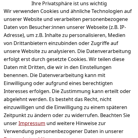
Ihre Privatsphäre ist uns wichtig
Wir verwenden Cookies und ähnliche Technologien auf
unserer Website und verarbeiten personenbezogene
Daten von Besucher:innen unserer Webseite (z.B. IP-
Adresse), um z.B. Inhalte zu personalisieren, Medien
von Drittanbietern einzubinden oder Zugriffe auf
unsere Website zu analysieren. Die Datenverarbeitung
erfolgt erst durch gesetzte Cookies. Wir teilen diese
Daten mit Dritten, die wir in den Einstellungen
benennen. Die Datenverarbeitung kann mit
Einwilligung oder aufgrund eines berechtigten
Shoyu - Natürlich
Tamari Cedarwood
Interesses erfolgen. Die Zustimmung kann erteilt oder
fermentierte Sojasauce
Natürlich ferment
abgelehnt werden. Es besteht das Recht, nicht
(145 ml)
Sojasauce (145 ml)
einzuwilligen und die Einwilligung zu einem späteren
Natürlich fermentierte
Sojasauce (145 ml)
Zeitpunkt zu ändern oder zu widerrufen. Beachten Sie
unser
Impressum
und weitere Hinweise zur
3,29 €
*
3,99 €
*
Verwendung personenbezogener Daten in unserer