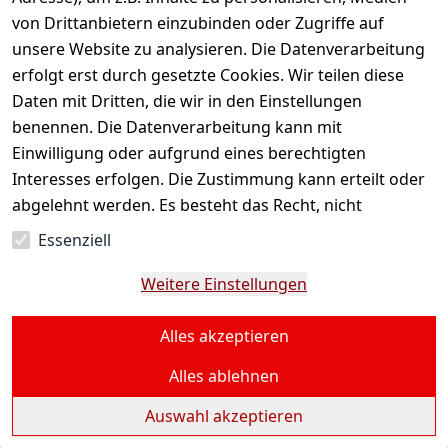
Passwort *
von Drittanbietern einzubinden oder Zugriffe auf
unsere Website zu analysieren. Die Datenverarbeitung
Passwort vergessen?
erfolgt erst durch gesetzte Cookies. Wir teilen diese
Daten mit Dritten, die wir in den Einstellungen
Anmelden
benennen. Die Datenverarbeitung kann mit
Einwilligung oder aufgrund eines berechtigten
Sie haben noch kein Konto?
Interesses erfolgen. Die Zustimmung kann erteilt oder
Jetzt registrieren!
abgelehnt werden. Es besteht das Recht, nicht
einzuwilligen und die Einwilligung zu einem späteren
Essenziell
Zeitpunkt zu ändern oder zu widerrufen. Beachten Sie
unser
Impressum
und weitere Hinweise zur
Weitere Einstellungen
Verwendung personenbezogener Daten in unserer
Datenschutzerklärung
.
Alles akzeptieren
Alles ablehnen
Auswahl akzeptieren