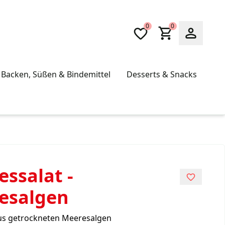
0
0
Backen, Süßen & Bindemittel
Desserts & Snacks
ssalat -
esalgen
s getrockneten Meeresalgen