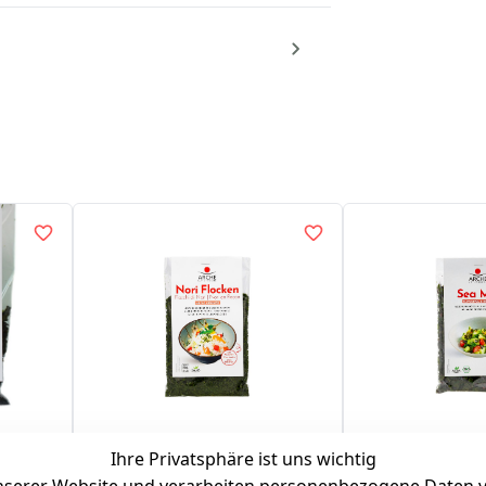
une
Nori-Flocken
Sea Mix
Ihre Privatsphäre ist uns wichtig
Japanische grüne Meeresalgen
Mischung würzi
Nori-Flocken (Ulva species)
Meeresalgen