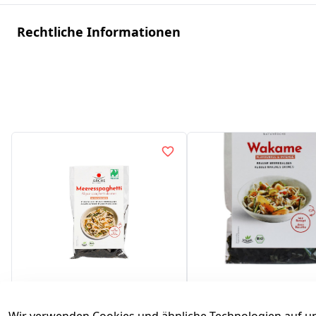
Rechtliche Informationen
Meeresspaghetti
Wakame Bio - Bra
Braune Meeresalgen
Meeresalgen