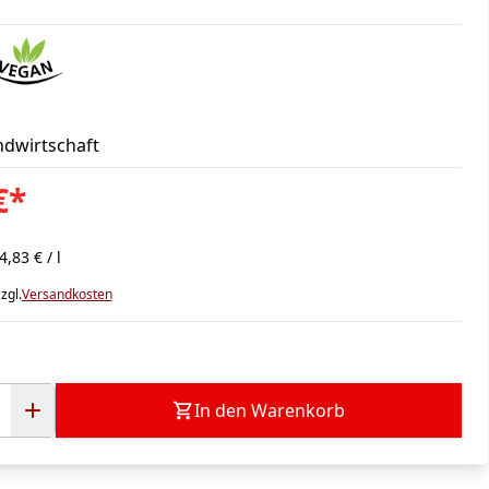
ndwirtschaft
€
*
,83 € / l
zgl.
Versandkosten
In den Warenkorb