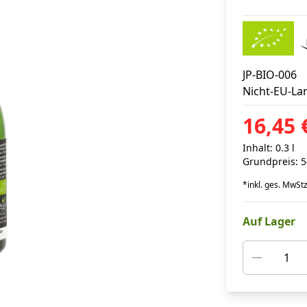
JP-BIO-006
Nicht-EU-La
16,45 
Inhalt: 0.3 l
Grundpreis: 54
*
inkl. ges. MwSt
z
Auf Lager