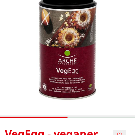
VegEgg - veganer