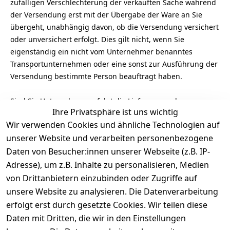
zufälligen Verschlechterung der verkauften Sache während
der Versendung erst mit der Übergabe der Ware an Sie
übergeht, unabhängig davon, ob die Versendung versichert
oder unversichert erfolgt. Dies gilt nicht, wenn Sie
eigenständig ein nicht vom Unternehmer benanntes
Transportunternehmen oder eine sonst zur Ausführung der
Versendung bestimmte Person beauftragt haben.
Sind Sie Unternehmer, erfolgt die Lieferung und
Ihre Privatsphäre ist uns wichtig
Versendung auf Ihre Gefahr.
Wir verwenden Cookies und ähnliche Technologien auf
8. Gesetzliches Mängelhaftungsrecht
unserer Website und verarbeiten personenbezogene
Daten von Besucher:innen unserer Webseite (z.B. IP-
Die Mängelhaftung richtet sich nach der Regelung
Adresse), um z.B. Inhalte zu personalisieren, Medien
"Gewährleistung" in unseren Allgemeinen
von Drittanbietern einzubinden oder Zugriffe auf
Geschäftsbedingungen (Teil I).
unsere Website zu analysieren. Die Datenverarbeitung
erfolgt erst durch gesetzte Cookies. Wir teilen diese
9. Vertragslaufzeit / Kündigung
Daten mit Dritten, die wir in den Einstellungen