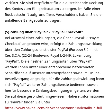
verkürzt. Sie sind verpflichtet für die ausreichende Deckung
des Kontos zum Fälligkeitsdatum zu sorgen. Im Falle einer
Rücklastschrift aufgrund Ihres Verschuldens haben Sie die
anfallende Bankgebühr zu tragen.
(5)
Zahlung über "PayPal" / "PayPal Checkout"
Bei Auswahl einer Zahlungsart, die über "PayPal" / "PayPal
Checkout" angeboten wird, erfolgt die Zahlungsabwicklung
über den Zahlungsdienstleister PayPal (Europe) S.à.r.l. et
Cie, S.C.A. (22-24 Boulevard Royal L-2449, Luxemburg;
"PayPal"). Die einzelnen Zahlungsarten über "PayPal"
werden Ihnen unter einer entsprechend bezeichneten
Schaltfläche auf unserer Internetpräsenz sowie im Online-
Bestellvorgang angezeigt. Für die Zahlungsabwicklung kann
sich "PayPal" weiterer Zahlungsdienste bedienen; soweit
hierfür besondere Zahlungsbedingungen gelten, werden
Sie auf diese gesondert hingewiesen. Nähere Informationen
zu "PayPal" finden Sie unter
https://www.paypal.com/de/webapps/mpp/ua/legalhub-full
.