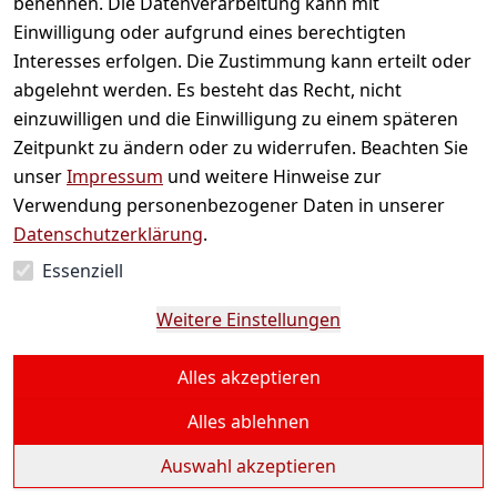
benennen. Die Datenverarbeitung kann mit
Informationen zur Laufzeit des Vertrages sowie den
Einwilligung oder aufgrund eines berechtigten
Kündigungsbedingungen finden Sie in der Regelung
Interesses erfolgen. Die Zustimmung kann erteilt oder
"Vertragslaufzeit / Kündigung bei Abonnement-Verträgen"
abgelehnt werden. Es besteht das Recht, nicht
in unseren Allgemeinen Geschäftsbedingungen (Teil I)
einzuwilligen und die Einwilligung zu einem späteren
sowie im jeweiligen Angebot.
Zeitpunkt zu ändern oder zu widerrufen. Beachten Sie
Diese AGB und Kundeninformationen wurden von den auf
unser
Impressum
und weitere Hinweise zur
IT-Recht spezialisierten Juristen des Händlerbundes erstellt
Verwendung personenbezogener Daten in unserer
und werden permanent auf Rechtskonformität geprüft. Die
Datenschutzerklärung
.
Händlerbund Management AG garantiert für die
Essenziell
Rechtssicherheit der Texte und haftet im Falle von
Abmahnungen. Nähere Informationen dazu finden Sie
Weitere Einstellungen
unter:
https://www.haendlerbund.de/
de/leistungen/
rechtssicherheit/agb-service
.
Alles akzeptieren
letzte Aktualisierung:
22.10.2024
Alles ablehnen
Auswahl akzeptieren